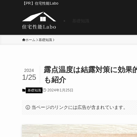
【PR】住宅性能Labo
基礎知識
ホーム
基礎知識
露点温度は結露対策に効果
2024
1/25
も紹介
2024年1月25日
基礎知識
当ページのリンクには広告が含まれています。