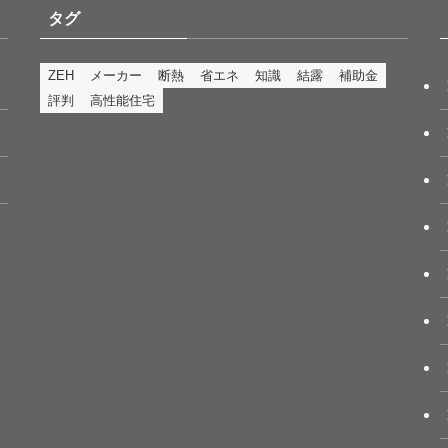
タグ
ZEH
メーカー
断熱
省エネ
知識
結露
補助金
評判
高性能住宅