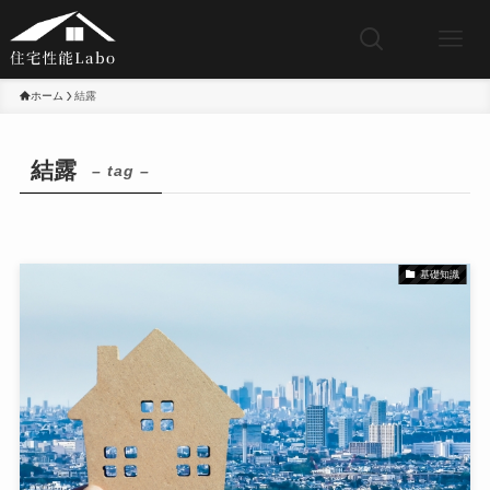
ホーム
結露
結露
– tag –
基礎知識